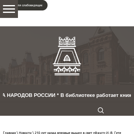
В РОССИИ * В библиотеке работает книжная выставка
Главная
\
Новости
\ 210 лет назад впервые вышел в свет «Фауст» И.-В. Гете