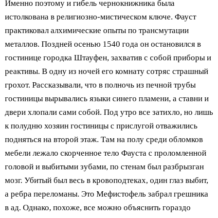
Именно поэтому и гибель чернокнижника была
истолкована в религиозно-мистическом ключе. Фауст
практиковал алхимические опыты по трансмутации
металлов. Поздней осенью 1540 года он остановился в
гостинице городка Штауфен, захватив с собой приборы и
реактивы. В одну из ночей его комнату сотряс страшный
грохот. Рассказывали, что в полночь из печной трубы
гостиницы вырывались языки синего пламени, а ставни и
двери хлопали сами собой. Под утро все затихло, но лишь
к полудню хозяин гостиницы с прислугой отважились
подняться на второй этаж. Там на полу среди обломков
мебели лежало скорченное тело Фауста с проломленной
головой и выбитыми зубами, по стенам был разбрызган
мозг. Убитый был весь в кровоподтеках, один глаз выбит,
а ребра переломаны. Это Мефистофель забрал грешника
в ад. Однако, похоже, все можно объяснить гораздо