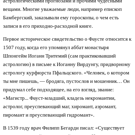
астрологическими прогнозами и прочими чудесными
вещами. Многие уважаемые люди, например епископ
Бамбергский, заказывали ему гороскопы, о чем есть
записи в его приходно-расходной книге.
Первое историческое свидетельство о Фаусте относится к
1507 году, когда его упомянул аббат монастыря
Шпонгейм Иоганн Тритемий (сам практиковавший
астрологию) в письме к Иоганну Вирдунгу, придворному
астрологу курфюрста Пфальцского. «Человек, о котором
ты мне пишешь, — бродяга, пустослов и мошенник… Он
придумал себе подходящее, на его взгляд, звание:
«Магистр... Фауст-младший, кладезь некромантии,
астролог, преуспевающий маг, хиромант, аэромант,
пиромант и преуспевающий гидромант».
В 1539 году врач Филипп Бегарди писал: «Существует