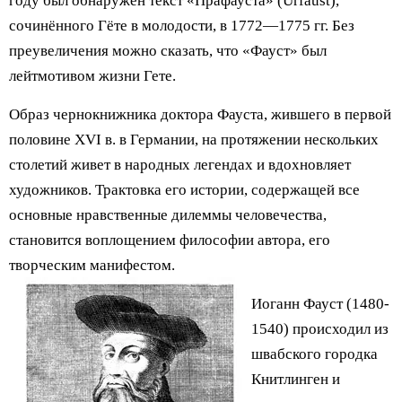
году был обнаружен текст «Прафауста» (Urfaust),
сочинённого Гёте в молодости, в 1772—1775 гг. Без
преувеличения можно сказать, что «Фауст» был
лейтмотивом жизни Гете.
Образ чернокнижника доктора Фауста, жившего в первой
половине XVI в. в Германии, на протяжении нескольких
столетий живет в народных легендах и вдохновляет
художников. Трактовка его истории, содержащей все
основные нравственные дилеммы человечества,
становится воплощением философии автора, его
творческим манифестом.
Иоганн Фауст (1480-
1540) происходил из
швабского городка
Книтлинген и