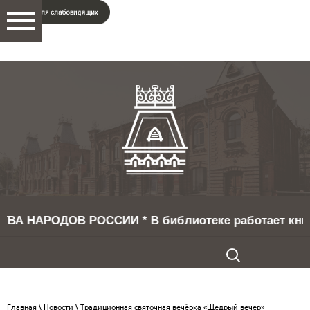
ДОВ РОССИИ * В библиотеке работает книжная выстав
Главная
\
Новости
\ Традиционная святочная вечёрка «Щедрый вечер»